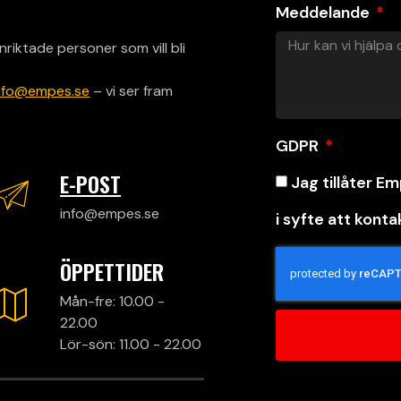
Meddelande
nriktade personer som vill bli
nfo@empes.se
– vi ser fram
GDPR
E-POST
Jag tillåter E
info@empes.se
i syfte att konta
ÖPPETTIDER
Mån-fre: 10.00 -
22.00
Lör-sön: 11.00 - 22.00