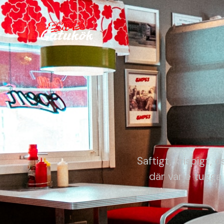
Saftigt, krispigt, 
där varje tugga 