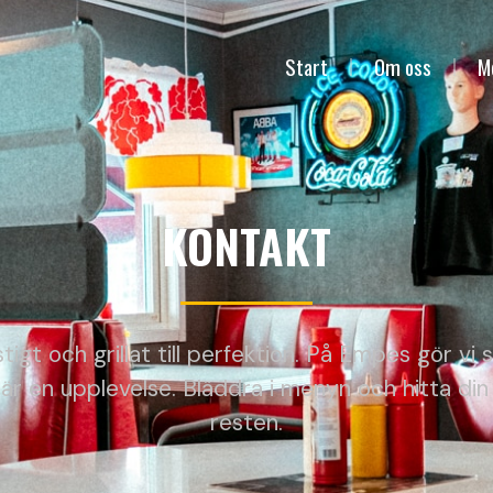
Start
Om oss
M
KONTAKT
ostigt och grillat till perfektion. På Empes gör v
är en upplevelse. Bläddra i menyn och hitta din f
resten.