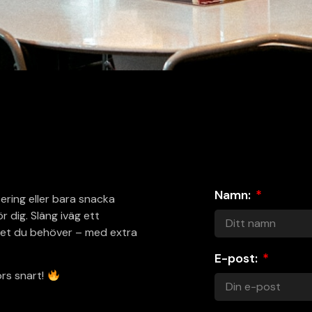
Namn:
tering eller bara snacka
r dig. Släng iväg ett
s det du behöver – med extra
E-post:
örs snart!