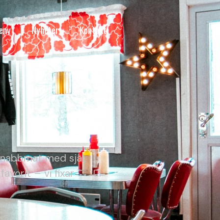
eny
Nyheter
Kontakt
i snabbmat med själ,
avorit – vi fixar